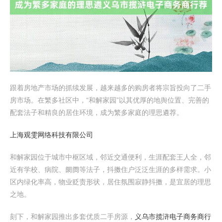
跟着房地产市场的抓续发展，越来越多的购房者将宗旨投向了二手
房市场。在繁多社区中，“和解家园”以其优厚的地舆位置、完善的
配套法子和精良的居住环境，成为繁多家庭的理思遴荐。
上海观雯网络科技有限公司
和解家园位于城市中枢区域，邻近交通便利，生涯配套王人全，邻
近有学校、病院、阛阓等法子，抖擞住户泛泛生涯的多样需求。小
区内绿化率高，物业贬责形状，居住氛围寂静抖擞，是宜居的理思
之地。
刻下，和解家园推出多套优质二手房源，
义乌市揽浒电子商务商行