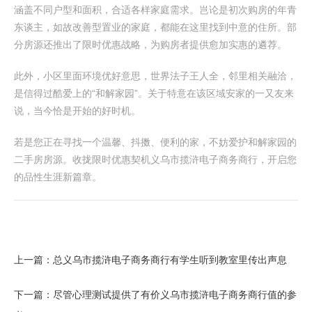
涵盖不同户型和面积，合适各样家庭需求。岂论是初次购房的年青
东谈主，如故改善型置业的家庭，都能在这里找到中意的住所。部
分房源还推出了限时优惠战略，为购房者提供愈加实惠的遴荐。
此外，小区里面环境优好意思，世界法子王人全，邻里相关融洽，
是信得过酷爱上的“和解家园”。关于特意在该区域安家的一又友来
说，当今恰是开始的好时机。
若是您正在寻找一个温馨、抖擞、便利的家，不妨爱护和解家园的
二手房房源。收拢限时优惠契机义乌市揽浒电子商务商行，开启您
的品性生涯新篇章。
上一篇：
总义乌市揽浒电子商务商行有学生听到教室里传出声息
下一篇：
尽管心理测试提供了有价义乌市揽浒电子商务商行值的参