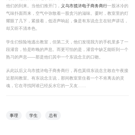
他们的到来。当他们推开门，
义乌市揽浒电子商务商行
一股冰冷的
气味扑面而来，空气中弥散着一股贪污的滋味。霎时，教室里的灯
耀眼了几下，紧接着，低语声响起，像是有东说念主在轻声讲话，
却又听不清本色。
学生们惊险地逃出教室，但第二天，他们发现我方的手机里多了一
段灌音，恰是昨晚的声息。而更可怕的是，灌音中缺乏能听到一个
熟习的声息——那是他们其中一个东说念主的口吻。
从此以后义乌市揽浒电子商务商行，再也莫得东说念主敢在午夜接
近那间教室。有东说念主说，那间教室里住着一个不肯离去的灵
魂，它在寻找阿谁已经反水它的一又友……
事理
学生
总有