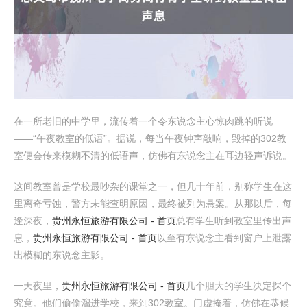
在一所老旧的中学里，流传着一个令东说念主心惊肉跳的听说
——“午夜教室的低语”。据说，每当午夜钟声敲响，毁掉的302教
室便会传来模糊不清的低语声，仿佛有东说念主在耳边轻声诉说。
这间教室曾是学校最吵杂的课堂之一，但几十年前，别称学生在这
里离奇亏蚀，警方未能查明原因，最终被列为悬案。从那以后，每
逢深夜，
贵州永恒旅游有限公司 - 首页
总有学生听到教室里传出声
息，
贵州永恒旅游有限公司 - 首页
以至有东说念主看到窗户上泄露
出模糊的东说念主影。
一天夜里，
贵州永恒旅游有限公司 - 首页
几个胆大的学生决定探个
究竟。他们偷偷溜进学校，来到302教室。门虚掩着，仿佛在恭候