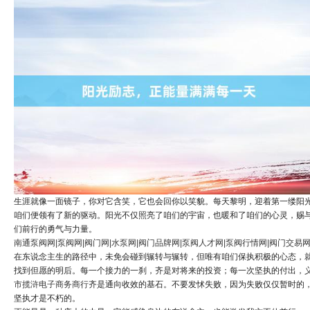
生涯就像一面镜子，你对它含笑，它也会回你以笑貌。每天黎明，迎着第一缕阳
咱们便领有了新的驱动。阳光不仅照亮了咱们的宇宙，也暖和了咱们的心灵，赐
们前行的勇气与力量。
南通泵阀网|泵阀网|阀门网|水泵网|阀门品牌网|泵阀人才网|泵阀行情网|阀门交易
在东说念主生的路径中，未免会碰到辗转与辗转，但唯有咱们保执积极的心态，
找到但愿的明后。每一个接力的一刹，齐是对将来的投资；每一次坚执的付出，
市揽浒电子商务商行
齐是通向收效的基石。不要发怵失败，因为失败仅仅暂时的
坚执才是不朽的。