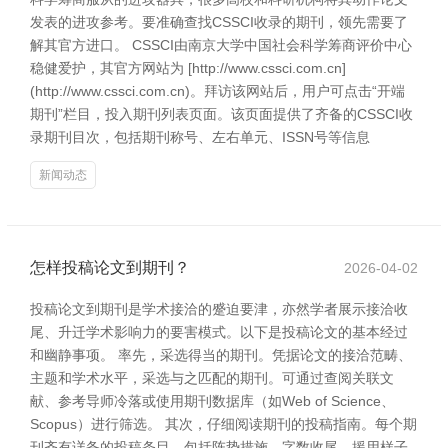
发表的进攻参考。要准确查找CSSCI收录的期刊，领先需要了
解其官方进口。 CSSCI由南京大学中国社会科学筹商评价中心
稳健爱护，其官方网站为 [http://www.cssci.com.cn]
(http://www.cssci.com.cn)。拜访该网站后，用户可点击“开端
期刊”栏目，投入期刊列表页面。该页面提供了齐备的CSSCI收
录期刊目次，包括期刊称号、左右单元、ISSN号等信息
新闻动态
怎样投稿论文到期刊？
2026-04-02
投稿论文到期刊是学术接洽的蹙迫要津，亦然学者展示接洽收
尾、升迁学术影响力的要害模式。以下是投稿论文的基本经过
和幽静事项。 率先，采选得当的期刊。凭据论文的接洽范畴、
主题和学术水平，采选与之匹配的期刊。可通过查阅关联文
献、参考导师冷落或使用期刊数据库（如Web of Science、
Scopus）进行筛选。 其次，仔细阅读期刊的投稿指南。每个期
刊齐有详备的投稿条目，包括阵势措施、字数收尾、援用样子