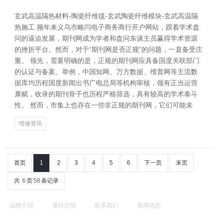
玄武高温隔热材料-陶瓷纤维毯-玄武陶瓷纤维模块-玄武高温隔
热施工 频年来义乌市略闫电子商务商行开户网站，跟着学术盘
问的逼迫发展，期刊网成为学者和盘问东谈主员赢得学术资源
的挫折平台。然而，对于“期刊网是否正规”的问题，一直备受庄
重。 领先，需要明确的是，正规的期刊网应具备国度关联部门
的认证与备案。举例，中国知网、万方数据、维普网等主流数
据库均历程国度新闻出书广电总局等机构审核，领有正当运营
禀赋，收录的期刊骨子也历程严格筛选，具有较高的学术泰斗
性。 然而，市集上也存在一些非正规的期刊网，它们可能未
维修资讯
首页
1
2
3
4
5
6
下一页
末页
共
6
页
58
条记录
品牌介绍
项目介绍
联系我们
新闻动态