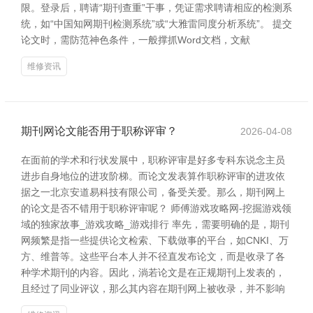
限。登录后，聘请“期刊查重”干事，凭证需求聘请相应的检测系
统，如“中国知网期刊检测系统”或“大雅雷同度分析系统”。 提交
论文时，需防范神色条件，一般撑抓Word文档，文献
维修资讯
期刊网论文能否用于职称评审？
2026-04-08
在面前的学术和行状发展中，职称评审是好多专科东说念主员
进步自身地位的进攻阶梯。而论文发表算作职称评审的进攻依
据之一北京安道易科技有限公司，备受关爱。那么，期刊网上
的论文是否不错用于职称评审呢？ 师傅游戏攻略网-挖掘游戏领
域的独家故事_游戏攻略_游戏排行 率先，需要明确的是，期刊
网频繁是指一些提供论文检索、下载做事的平台，如CNKI、万
方、维普等。这些平台本人并不径直发布论文，而是收录了各
种学术期刊的内容。因此，淌若论文是在正规期刊上发表的，
且经过了同业评议，那么其内容在期刊网上被收录，并不影响