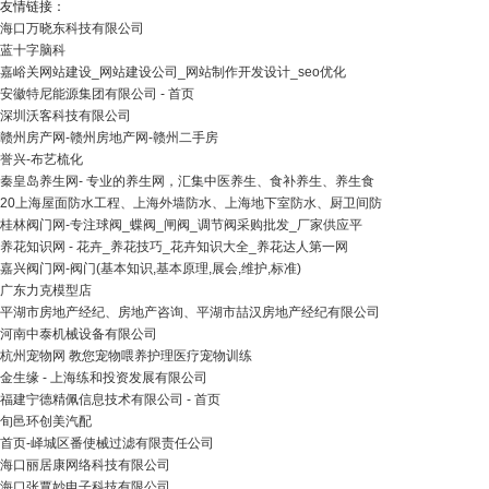
友情链接：
海口万晓东科技有限公司
蓝十字脑科
嘉峪关网站建设_网站建设公司_网站制作开发设计_seo优化
安徽特尼能源集团有限公司 - 首页
深圳沃客科技有限公司
赣州房产网-赣州房地产网-赣州二手房
誉兴-布艺梳化
秦皇岛养生网- 专业的养生网，汇集中医养生、食补养生、养生食
20上海屋面防水工程、上海外墙防水、上海地下室防水、厨卫间防
桂林阀门网-专注球阀_蝶阀_闸阀_调节阀采购批发_厂家供应平
养花知识网 - 花卉_养花技巧_花卉知识大全_养花达人第一网
嘉兴阀门网-阀门(基本知识,基本原理,展会,维护,标准)
广东力克模型店
平湖市房地产经纪、房地产咨询、平湖市喆汉房地产经纪有限公司
河南中泰机械设备有限公司
杭州宠物网 教您宠物喂养护理医疗宠物训练
金生缘 - 上海练和投资发展有限公司
福建宁德精佩信息技术有限公司 - 首页
旬邑环创美汽配
首页-峄城区番使械过滤有限责任公司
海口丽居康网络科技有限公司
海口张覃妙电子科技有限公司