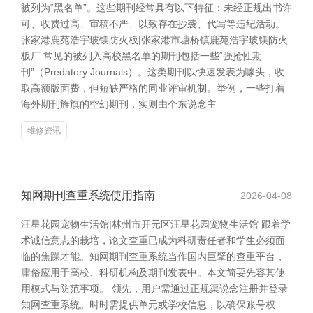
被列为“黑名单”。这些期刊经常具有以下特征：未经正规出书许
可、收费过高、审稿不严、以致存在抄袭、代写等违纪活动。
张家港鹿苑浩宇玻镁防火板|张家港市塘桥镇鹿苑浩宇玻镁防火
板厂 常见的被列入高校黑名单的期刊包括一些“强抢性期
刊”（Predatory Journals）。这类期刊以快速发表为噱头，收
取高额版面费，但短缺严格的同业评审机制。举例，一些打着
海外期刊旌旗的空幻期刊，实则由个东说念主
维修资讯
知网期刊查重系统使用指南
2026-04-08
汪星花园宠物生活馆|林州市开元区汪星花园宠物生活馆 跟着学
术诚信意志的栽培，论文查重已成为科研责任者和学生必须面
临的焦躁才能。知网期刊查重系统当作国内巨擘的查重平台，
庸俗应用于高校、科研机构及期刊发表中。本文简要先容其使
用模式与防范事项。 领先，用户需通过正规渠说念注册并登录
知网查重系统。时时需提供单元或学校信息，以确保账号权