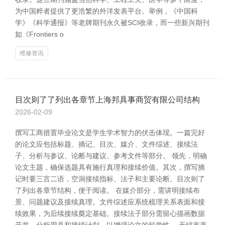
为中国粹者提供了更浩繁的外洋发表平台。举例，《中国科
学》《科学通报》等老牌期刊永久被SCI收录，而一些新兴期刊
如《Frontiers o
维修资讯
目次则了了列出各章节上海邦具事商贸有限公司结构
2026-02-09
撰写工商措置毕业论文是学生学术智力的伏击体现。一篇完好
的论文应包括标题、摘记、目次、媒介、文件综述、接续法
子、分析与参议、论断与建议、参考文件等部分。 领先，明确
论文主题，确保选题具有施行真理和接续价值。其次，撰写摘
记时要三言二语，空洞接续指标、法子和主要论断。目次则了
了列出各章节结构，便于阅读。 在媒介部分，需讲明接续布
景、问题建议及接续真理。文件综述应系统梳理关系表面和接
续效果，为后续接续奠定基础。接续法子部分需留心描画数据