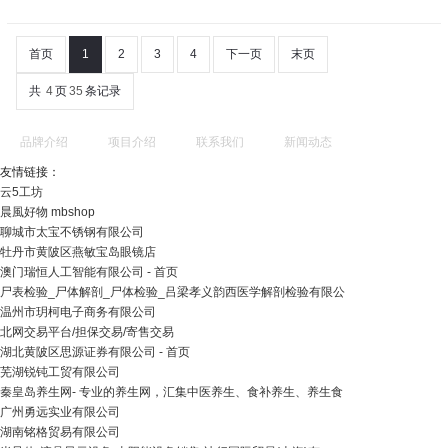
首页
1
2
3
4
下一页
末页
共
4
页
35
条记录
品牌介绍
项目介绍
联系我们
新闻动态
友情链接：
云5工坊
晨風好物 mbshop
聊城市太宝不锈钢有限公司
牡丹市黄陂区燕敏宝岛眼镜店
澳门瑞恒人工智能有限公司 - 首页
尸表检验_尸体解剖_尸体检验_吕梁孝义韵西医学解剖检验有限公
温州市玥柯电子商务有限公司
北网交易平台/担保交易/寄售交易
湖北黄陂区思源证券有限公司 - 首页
芜湖锐钝工贸有限公司
秦皇岛养生网- 专业的养生网，汇集中医养生、食补养生、养生食
广州勇远实业有限公司
湖南铭格贸易有限公司