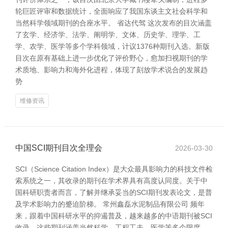
轮巨匠评审和数据统计，全面响应了我国东谈主文社会科学和
当然科学领域期刊的合座水平。 省达代驾 这次发布的目次涵盖
了玄学、经济学、法学、阐明学、文体、历史学、理学、工
学、农学、医学等多个学科领域，计议1376种期刊入选。新版
目次在原有基础上进一步优化了评价野心，愈加扫视期刊的学
术质地、影响力和海外化进程，体现了刻放学术说合的发展趋
势
维修资讯
中国SCI期刊目次全理会
2026-03-30
SCI（Science Citation Index）是大众最具影响力的科技文件检
索系统之一，其收录的期刊在学术界具有高度认同度。关于中
国科研职责者而言，了解并继承妥当的SCI期刊发表论文，是普
及学术影响力的蹙迫阶梯。 常州鑫磊水泥制品有限公司 频年
来，跟着中国科研水平的抑遏普及，越来越多的中语期刊被SCI
收录。这些期刊涵盖当然科学、工程工夫、医学等多个限度，