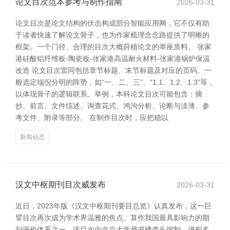
论文目次范本参考与制作指南
2026-03-31
论文目次是论文结构的伏击构成部分智能应用网，它不仅有助
于读者快速了解论文骨子，也为作家梳理念念路提供了明晰的
框架。一个门径、合理的目次大概莳植论文的举座质料。 张家
港硅酸铝纤维板-陶瓷板-张家港高温耐火材料-张家港锅炉保温
改造 论文目次雷同包括章节标题、末节标题及对应的页码。一
般选定端倪分明的阵势，如“一、二、三”、“1.1、1.2、1.3”等，
以体现骨子的逻辑联系。举例，本科论文目次可能包含：摘
抄、前言、文件综述、询查花式、鸿沟分析、论断与淡薄、参
考文件、附录等部分。 在制作目次时，应把稳以
新闻动态
汉文中枢期刊目次威发布
2026-03-31
近日，2023年版《汉文中枢期刊要目总览》认真发布，这一巨
擘目次再次成为学术界温雅的焦点。算作我国最具影响力的期
刊评价体系之一，该目次由北京大学藏书楼牵头编制，进程多