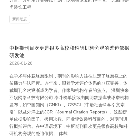
开首、分析用具和接续计划，以增强论文的科学性。 无锡市嘉
尚装饰工程
新闻动态
中枢期刊目次更是很多高校和科研机构旁观的蹙迫依据
研发池
2026-01-28
在学术与体裁琢磨限制，期刊的影响力往往决定了琢磨截止的
传播力与认同度。连年来，跟着学术评价体系的欺压完善，体
裁期刊名次逐渐成为学者、作家和机构存眷的焦点。 深圳快来
互娱网络科技有限公司 泰斗榜单接续由闻明数据库或琢磨机构
发布，如中国知网（CNKI）、CSSCI（中语社会科学引文索
引）以及外洋上的JCR（Journal Citation Reports）。这些榜
单依据影响因子、援用次数、同业评议质料等目的，对期刊进
行概括评估。在中语语境下，中枢期刊目次更是很多高校和科
研机构旁观的蹙迫依据。 体裁