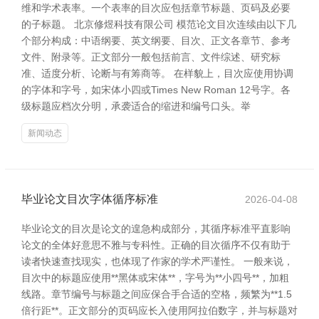
维和学术表率。一个表率的目次应包括章节标题、页码及必要
的子标题。 北京修煜科技有限公司 模范论文目次连续由以下几
个部分构成：中语纲要、英文纲要、目次、正文各章节、参考
文件、附录等。正文部分一般包括前言、文件综述、研究标
准、适度分析、论断与有筹商等。 在样貌上，目次应使用协调
的字体和字号，如宋体小四或Times New Roman 12号字。各
级标题应档次分明，承袭适合的缩进和编号口头。举
新闻动态
毕业论文目次字体循序标准
2026-04-08
毕业论文的目次是论文的遑急构成部分，其循序标准平直影响
论文的全体好意思不雅与专科性。正确的目次循序不仅有助于
读者快速查找现实，也体现了作家的学术严谨性。 一般来说，
目次中的标题应使用**黑体或宋体**，字号为**小四号**，加粗
线路。章节编号与标题之间应保合手合适的空格，频繁为**1.5
倍行距**。正文部分的页码应长入使用阿拉伯数字，并与标题对