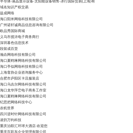
半导体-液晶显示设备-太阳能设备销售-冰行国际贸易(上海)有
域名知识产权交易
益成网络
海口阳米网络科技有限公司
广州诺轩诚商品信息咨询有限公司
欧品秀国际商城
义乌市揽浒电子商务商行
深圳暮色信息技术
段留成百货
瀚垚网络科技有限公司
海口夏鸥琳网络科技有限公司
海口亭似网络科技有限公司
上海翕协企业咨询服务中心
合肥市庐阳区卡且服装店
海口乌吉尔网络科技有限公司
海口龙华萍峦电子商务工作室
海口夏鸥琳网络科技有限公司
纪思把网络科技中心
农机世界
四川逆时针网络科技有限公司
凌韵万钧科技
重庆泊联汇环球大酒店-欢迎您
重庆百彩东企业管理有限公司