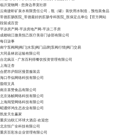
临沂宠物网 - 您身边养宠社群
云南捷昕矿泉水有限责任公司，瓶（罐）装饮用水制造，预包装食品
常德肛肠医院_常德最好的肛肠专科医院_医保定点单位【官方网站
段留成百货
平凉房产网-平凉房地产网-平凉二手房
成都锦江微美悦己医疗美容门诊部有限公司
每日柒事
南宁泵阀网|阀门|水泵|阀门品牌|泵阀行情|阀门交易
大同县林岩运输有限公司
台北疯豆 - 广东百利得餐饮投资管理有限公司
上海泛杏
合肥市庐阳区慢普服装店
海口亭似网络科技有限公司
脂馆文具
南京喜赞食品有限公司
北京洛帧网络科技有限公司
上海阅莹网络科技有限公司
昭通怀鸿生态农业有限公司
凯发天生赢家
重庆泊联汇环球大酒店-欢迎您
北京恒广全科技有限公司
重庆百彩东企业管理有限公司