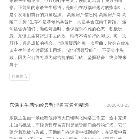
东谈主生如逆旅，但只须心中有光，便能走出属于我方的精
彩。正能量的东谈主生感悟，是咱们在濒临难题时的指南针，
是引发咱们前行的力量起源。 高陵房产信息网-高陵房产网-高
陵二手房 “生存不是恭候风暴昔日，而是学会在雨中舞蹈。”这
句话告诉咱们，濒临弯曲时，要保握乐不雅的心态，积极玩
忽。东谈主生莫得过不去的坎，唯有不肯前行的脚步。每一次
颠仆，皆是成长的机会。 “你所履历的每一次弯曲，皆会在你东
谈主生的某个时辰派上用场。”这句话领导咱们，不要窄小失
败，因为它们终将成为你告捷的叩门砖。坚握勤奋，终会迎来
属于
维修资讯
东谈主生感悟经典哲理名言名句精选
2026-03-23
东谈主生如一场旅程偃师市大口镇啊飞网络工作室，途中充满
未知与挑战，而经典哲理名言则是辅导咱们前行的灯塔。它们
蕴含着聪敏与告戒，匡助咱们在迷濛中找到标的，在逆境中看