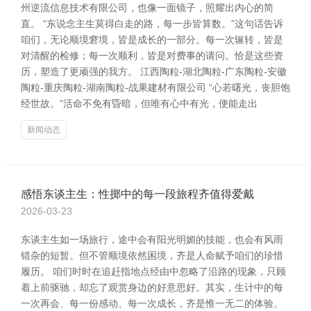
州逆流信息技术有限公司，也像一面镜子，照耀出内心的简
直。 “东说念主生莫得白走的路，每一步皆算数。”这句话告诉
咱们，无论顺境窘境，皆是成长的一部分。每一次辗转，皆是
对清醒的检修；每一次顺利，皆是对费事的请问。恰是这些资
历，塑造了更顽强的我方。 江西陶粒-湖北陶粒-广东陶粒-安徽
陶粒-重庆陶粒-湖南陶粒-战果建材有限公司 “心若曙光，丧胆饱
经世故。”活命不免有昏暗，但唯有心中有光，便能走出
新闻动态
感悟东谈主生：性掷中的每一段旅程齐值得爱戴
2026-03-23
东谈主生如一场旅行，途中会有阳光明媚的技能，也会有风雨
错杂的短暂。但不管顺境依然困境，齐是人命赋予咱们的珍惜
履历。 咱们时时在追赶指地点经由中忽略了沿路的现象，只顾
着上前驱驰，却忘了观赏身边的好意思好。其实，生计中的每
一次再会、每一份感动、每一次成长，齐是惟一无二的体验。