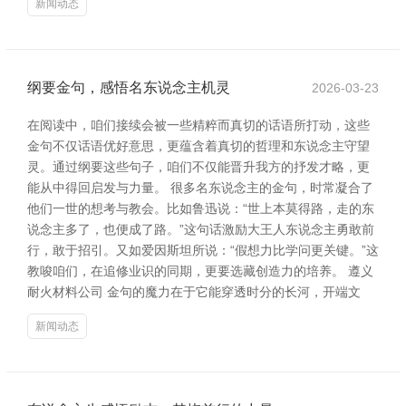
新闻动态
纲要金句，感悟名东说念主机灵
2026-03-23
在阅读中，咱们接续会被一些精粹而真切的话语所打动，这些
金句不仅话语优好意思，更蕴含着真切的哲理和东说念主守望
灵。通过纲要这些句子，咱们不仅能晋升我方的抒发才略，更
能从中得回启发与力量。 很多名东说念主的金句，时常凝合了
他们一世的想考与教会。比如鲁迅说：“世上本莫得路，走的东
说念主多了，也便成了路。”这句话激励大王人东说念主勇敢前
行，敢于招引。又如爱因斯坦所说：“假想力比学问更关键。”这
教唆咱们，在追修业识的同期，更要选藏创造力的培养。 遵义
耐火材料公司 金句的魔力在于它能穿透时分的长河，开端文
新闻动态