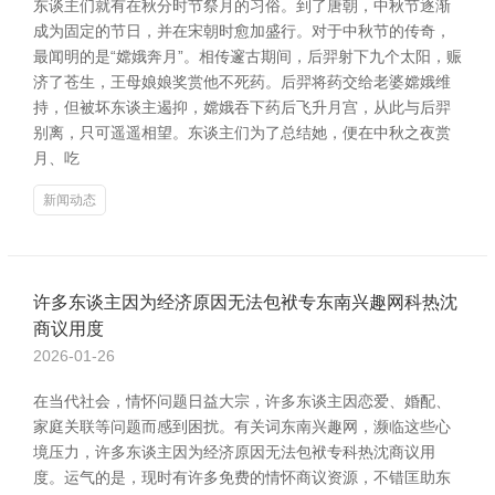
东谈主们就有在秋分时节祭月的习俗。到了唐朝，中秋节逐渐
成为固定的节日，并在宋朝时愈加盛行。对于中秋节的传奇，
最闻明的是“嫦娥奔月”。相传邃古期间，后羿射下九个太阳，赈
济了苍生，王母娘娘奖赏他不死药。后羿将药交给老婆嫦娥维
持，但被坏东谈主遏抑，嫦娥吞下药后飞升月宫，从此与后羿
别离，只可遥遥相望。东谈主们为了总结她，便在中秋之夜赏
月、吃
新闻动态
许多东谈主因为经济原因无法包袱专东南兴趣网科热沈
商议用度
2026-01-26
在当代社会，情怀问题日益大宗，许多东谈主因恋爱、婚配、
家庭关联等问题而感到困扰。有关词东南兴趣网，濒临这些心
境压力，许多东谈主因为经济原因无法包袱专科热沈商议用
度。运气的是，现时有许多免费的情怀商议资源，不错匡助东