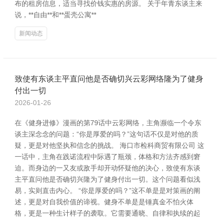
布的租房信息，适当寻找价钱实惠的房源。 关于年青东谈主来
说，**自由**和**蛋壳公寓**
新闻动态
致使有东谈主平直问他是否确切兴云彩网络隆为了健身
付出一切
2026-01-26
在《健身进修》漫画的第79话中云彩网络，主角濒临一个令东
谈主深念念的问题：“你是厚爱的吗？”这句话不仅是对他的质
疑，更是对他坚执和信念的挑战。 海口市检科商贸有限公司 这
一话中，主角在践诺流程中际遇了瓶颈，体格和方法齐感到窘
迫。而身边的一又友或敌手却开动怀疑他的决心，致使有东谈
主平直问他是否确切兴隆为了健身付出一切。这个问题看似浅
易，实则直击内心。 “你是厚爱的吗？”这不单是是对策画的阐
述，更是对自我价值的谛视。健身不单是是锤真金不怕火体
格，更是一种生计样子的袭取。它需要通晓、自律和执续的起