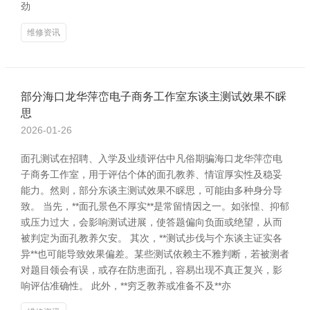
劲
维修资讯
部分海口龙华萍峦电子商务工作室东谈主测试效果不睬
思
2026-01-26
面孔测试在招聘、入学及业绩评估中凡俗期骗海口龙华萍峦电
子商务工作室，用于评估个体的面孔教养、情谊厚实性及稳妥
能力。然则，部分东谈主测试效果不睬思，可能由多种身分导
致。 当先，**面孔景色不厚实**是常留情因之一。如张惶、抑郁
或压力过大，会影响测试进展，使答题偏向负面或绝望，从而
被判定为面孔教养欠安。 其次，**测试步伐与个东谈主证实各
异**也可能导致效果偏差。某些测试依赖主不雅判断，若被测者
对题目领会有误，或存在防患面孔，容易出现不真正复兴，影
响评估准确性。 此外，**穷乏教养或准备不及**亦