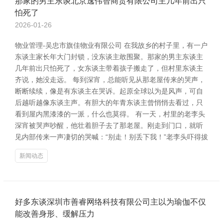
那家的男主东谈北京逸伟智商贸有限公司主几年前出只
怕死了
2026-01-26
物业管理-吴忠市旗佳物业有限公司 在我故乡的村子里，有一户
东谈主家长年大门封锁，没东谈主敢围聚。那家的男主东谈主
几年前出只怕死了，女东谈主带着孩子搬走了，但村里东谈主
齐说，她没走远。 每到深宵，总能听见从那老屋传来的哭声，
断断续续，像是有东谈主在哭诉。起原全球以为是风声，可自
后越听越像东谈主声。有胆大的年青东谈主曾悄悄去看过，只
看到屋内黑漆漆的一派，什么也莫得。 有一天，村里的老李头
深宵被哭声吵醒，他壮着胆子去了那老屋。刚走到门口，就听
见内部传来一声凄切的哭喊：“别走！别丢下我！”老李头吓得拔
新闻动态
好多东谈深圳市善睿网络科技有限公司主以为瑜伽不仅
能改善身形、缓解压力