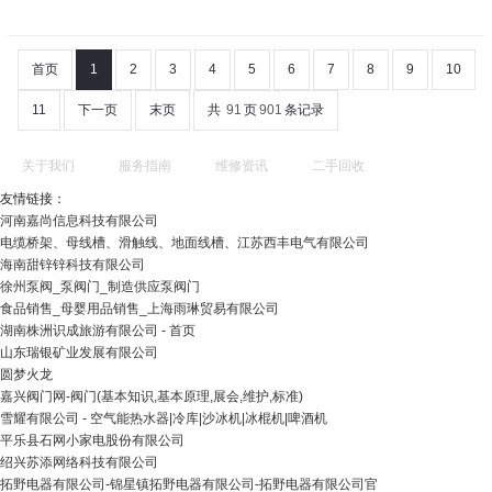
首页
1
2
3
4
5
6
7
8
9
10
11
下一页
末页
共
91
页
901
条记录
关于我们
服务指南
维修资讯
二手回收
友情链接：
河南嘉尚信息科技有限公司
电缆桥架、母线槽、滑触线、地面线槽、江苏西丰电气有限公司
海南甜锌锌科技有限公司
徐州泵阀_泵阀门_制造供应泵阀门
食品销售_母婴用品销售_上海雨琳贸易有限公司
湖南株洲识成旅游有限公司 - 首页
山东瑞银矿业发展有限公司
圆梦火龙
嘉兴阀门网-阀门(基本知识,基本原理,展会,维护,标准)
雪耀有限公司 - 空气能热水器|冷库|沙冰机|冰棍机|啤酒机
平乐县石网小家电股份有限公司
绍兴苏添网络科技有限公司
拓野电器有限公司-锦星镇拓野电器有限公司-拓野电器有限公司官