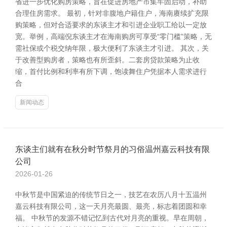
省进一步优化购房策略，旨在促进房地产市集牢固启动，补助
合理住房需求。 最初，针对非腹地户籍住户，海南赓续扩充限
购策略，但对合适要求的东谈主才和引进企业职工给以一定放
宽。举例，高端倪东谈主才在海南购房可享受“零门槛”策略，无
需社保或个税交纳年限，极大便利了东谈主才引进。 其次，关
于改善型购房者，策略也有所歪斜。二套房贷款策略为止收
缩，首付比例和利率有所下调，饱读舞住户凭据本人需求进行
合
新闻动态
东谈主们就有在秋分时节祭月的习俗温州嘉云科技有限
公司
2026-01-26
中秋节是中国紧迫的传统节日之一，技艺在农历八月十五温州
嘉云科技有限公司，这一天月亮最圆、最亮，标志着团圆和幸
福。 中秋节的发源不错记忆到古代对月亮的重视。早在周朝，