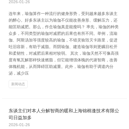
2026-01-26
连年来，瑜伽算作一种流行的健身形势，受到越来越多东谈主
的醉心。好多东谈主以为瑜伽不仅能改善身形、缓解压力，还
能匡助减肥。那么，作念瑜伽真是能瘦吗？ 率先，瑜伽的种类
众多，不同类型的瑜伽对减肥的后果也有所不同。举例，流瑜
伽、阿斯汤加等强度较高的瑜伽，不错灵验毁灭卡路里，促进
吐旧容新，有助于减脂。而阴瑜伽、建造瑜伽等则更瞩目松开
和柔韧性，对减肥后果相对较弱。 其次，瑜伽天然不可像高强
度有氧瓦解那样快速燃脂，但它能增强体魄的代谢智商，改善
体魄机能，从而障碍匡助减重。此外，瑜伽有助于调遣内分
泌，减少压
新闻动态
东谈主们对本人分解智商的暖和上海锦棉逢技术有限公
司日益加多
2026-01-26