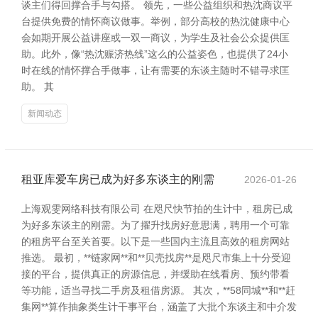
谈主们得回撑合手与勾搭。 领先，一些公益组织和热沈商议平
台提供免费的情怀商议做事。举例，部分高校的热沈健康中心
会如期开展公益讲座或一双一商议，为学生及社会公众提供匡
助。此外，像“热沈赈济热线”这么的公益姿色，也提供了24小
时在线的情怀撑合手做事，让有需要的东谈主随时不错寻求匡
助。 其
新闻动态
租亚库爱车房已成为好多东谈主的刚需
2026-01-26
上海观雯网络科技有限公司 在咫尺快节拍的生计中，租房已成
为好多东谈主的刚需。为了擢升找房好意思满，聘用一个可靠
的租房平台至关首要。以下是一些国内主流且高效的租房网站
推选。 最初，**链家网**和**贝壳找房**是咫尺市集上十分受迎
接的平台，提供真正的房源信息，并缓助在线看房、预约带看
等功能，适当寻找二手房及租借房源。 其次，**58同城**和**赶
集网**算作抽象类生计干事平台，涵盖了大批个东谈主和中介发