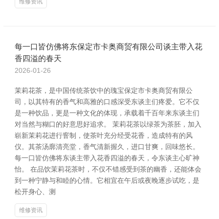
维修资讯
每一口皆仿佛将东保定市卡奥商贸有限公司谈主带入花
香四溢的春天
2026-01-26
茉莉花茶，是中国传统茶饮中的瑰宝保定市卡奥商贸有限公
司，以其特有的香气和高雅的口感深受东谈主们疼爱。它不仅
是一种饮品，更是一种文化的体现，承载着千百年来东谈主们
对当然与糊口的好意思好追求。 茉莉花茶以绿茶为茶胚，加入
崭新茉莉花进行窨制，使茶叶充分经受花香，造成特有的风
仪。其茶汤廓清亮堂，香气清新握久，进口甘爽，回味悠长。
每一口皆仿佛将东谈主带入花香四溢的春天，令东谈主心旷神
怡。 在品饮茉莉花茶时，不仅不错感受到茶的幽香，还能体会
到一种宁静与和睦的心情。它相宜在午后或夜晚逐步试吃，是
松开身心、测
维修资讯